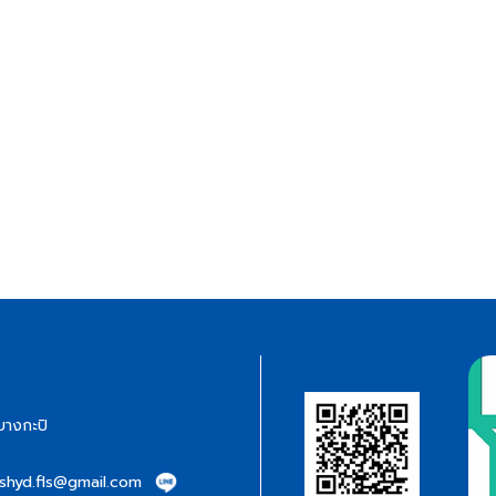
บางกะปิ
eshyd.fls@gmail.com