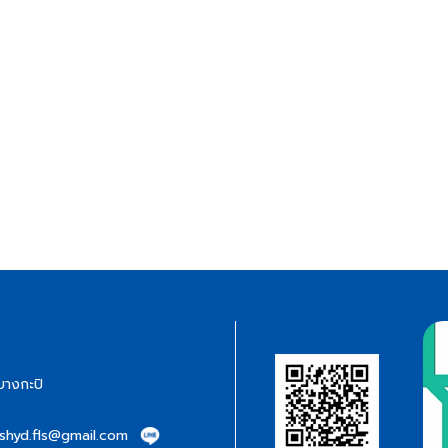
บางกะปิ
eshyd.fls@gmail.com